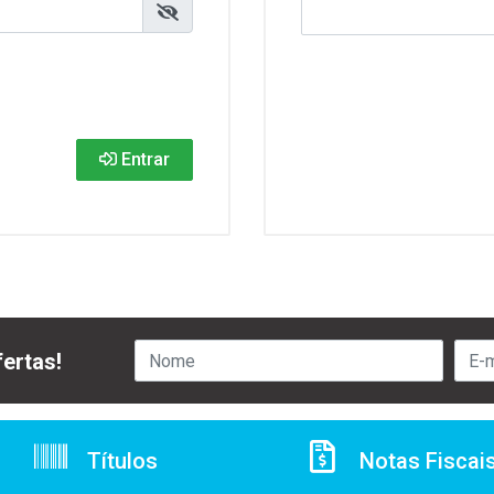
Entrar
ertas!
Títulos
Notas Fiscai