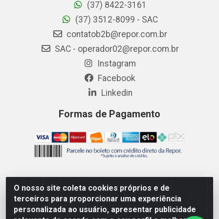
(37) 8422-3161
(37) 3512-8099 - SAC
contatob2b@repor.com.br
SAC - operador02@repor.com.br
Instagram
Facebook
Linkedin
Formas de Pagamento
O nosso site coleta cookies próprios e de
AMEV IMPORTADORA E DISTRIBUIDORA LTDA - Rodovia MG-
terceiros para proporcionar uma experiência
050 km 136 S/N - Cacôco de Cima, Divinópolis/MG - CEP
personalizada ao usuário, apresentar publicidade
35.500-970 – CNPJ 41.747.346/0001-35