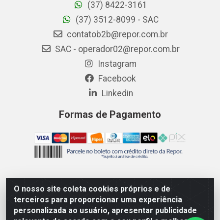
(37) 8422-3161
(37) 3512-8099 - SAC
contatob2b@repor.com.br
SAC - operador02@repor.com.br
Instagram
Facebook
Linkedin
Formas de Pagamento
O nosso site coleta cookies próprios e de
AMEV IMPORTADORA E DISTRIBUIDORA LTDA - Rodovia MG-
terceiros para proporcionar uma experiência
050 km 136 S/N - Cacôco de Cima, Divinópolis/MG - CEP
personalizada ao usuário, apresentar publicidade
35.500-970 – CNPJ 41.747.346/0001-35