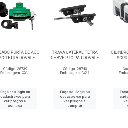
EADO PORTA DE ACO
TRAVA LATERAL TETRA
CILINDR
SO TETRA DOVALE
CHAVE PTO PAR DOVALE
SOPR
Código: 28739
Código: 28740
Có
Embalagem: CX\1
Embalagem: CX\1
Emba
Faça seu login ou
Faça seu login ou
Faça
cadastre-se para
cadastre-se para
cada
ver preços e
ver preços e
ve
comprar
comprar