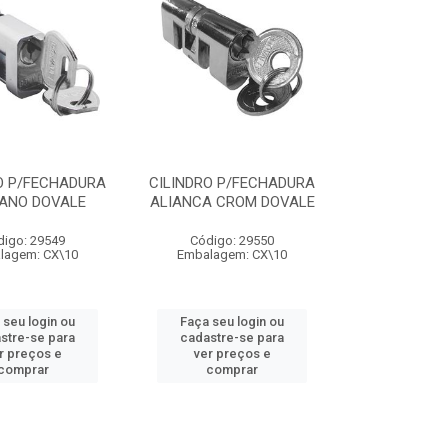
O P/FECHADURA
CILINDRO P/FECHADURA
ANO DOVALE
ALIANCA CROM DOVALE
digo: 29549
Código: 29550
lagem: CX\10
Embalagem: CX\10
 seu login ou
Faça seu login ou
stre-se para
cadastre-se para
r preços e
ver preços e
comprar
comprar