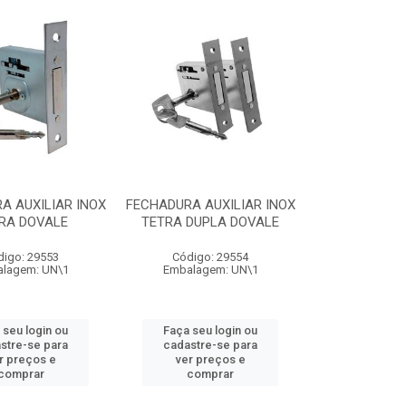
A AUXILIAR INOX
FECHADURA AUXILIAR INOX
RA DOVALE
TETRA DUPLA DOVALE
digo: 29553
Código: 29554
lagem: UN\1
Embalagem: UN\1
 seu login ou
Faça seu login ou
stre-se para
cadastre-se para
r preços e
ver preços e
comprar
comprar