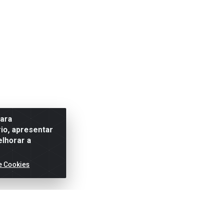
para
io, apresentar
elhorar a
e Cookies