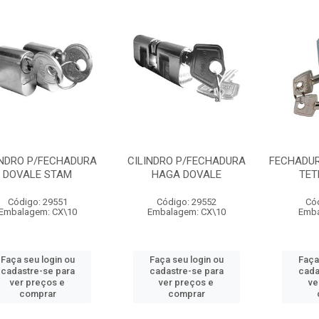
INDRO P/FECHADURA
CILINDRO P/FECHADURA
FECHADUR
DOVALE STAM
HAGA DOVALE
TET
Código: 29551
Código: 29552
Có
Embalagem: CX\10
Embalagem: CX\10
Emba
Faça seu login ou
Faça seu login ou
Faça
cadastre-se para
cadastre-se para
cada
ver preços e
ver preços e
ve
comprar
comprar