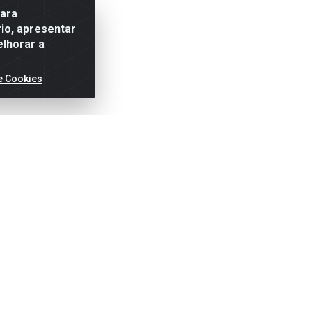
para
io, apresentar
elhorar a
e Cookies