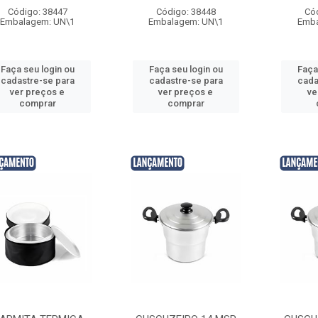
Código: 38447
Código: 38448
Có
Embalagem: UN\1
Embalagem: UN\1
Emba
Faça seu login ou
Faça seu login ou
Faça
cadastre-se para
cadastre-se para
cada
ver preços e
ver preços e
ve
comprar
comprar