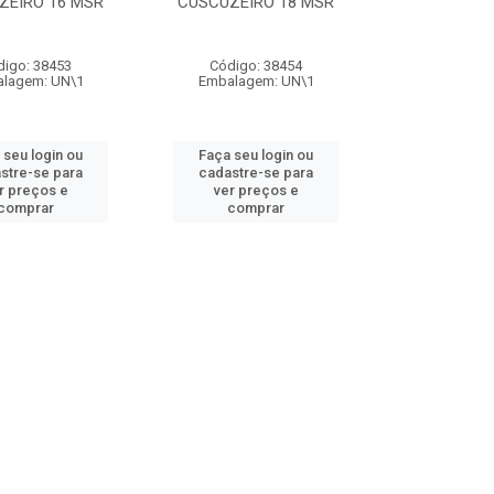
ZEIRO 16 MSR
CUSCUZEIRO 18 MSR
digo: 38453
Código: 38454
lagem: UN\1
Embalagem: UN\1
 seu login ou
Faça seu login ou
stre-se para
cadastre-se para
r preços e
ver preços e
comprar
comprar