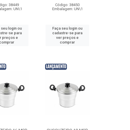
digo: 38449
Código: 38450
lagem: UN\1
Embalagem: UN\1
 seu login ou
Faça seu login ou
stre-se para
cadastre-se para
r preços e
ver preços e
comprar
comprar