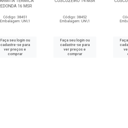
ARMITA TERMICA
CUSCUZEIRO 14 MSR
CUSCU
REDONDA 16 MSR
Código: 38451
Código: 38452
Có
Embalagem: UN\1
Embalagem: UN\1
Emba
Faça seu login ou
Faça seu login ou
Faça
cadastre-se para
cadastre-se para
cada
ver preços e
ver preços e
ve
comprar
comprar