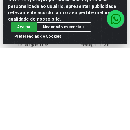
personalizada ao usuário, apresentar publicidade
relevante de acordo com o seu perfil e melhorar a
qualidade do nosso site.
CAP ESGOTO 150MM
CAP ESGOTO 040MM
Aceitar
Negar não essenciais
PRIMARIO KRN
SECUNDARIO KRN
Preferências de Cookies
Código: 2279
Código: 2280
Embalagem: FD\5
Embalagem: PC\10
Faça seu login ou
Faça seu login ou
cadastre-se para
cadastre-se para
ver preços e
ver preços e
comprar
comprar