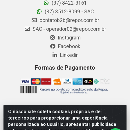
(37) 8422-3161
(37) 3512-8099 - SAC
contatob2b@repor.com.br
SAC - operador02@repor.com.br
Instagram
Facebook
Linkedin
Formas de Pagamento
O nosso site coleta cookies próprios e de
AMEV IMPORTADORA E DISTRIBUIDORA LTDA - Rodovia MG-
terceiros para proporcionar uma experiência
050 km 136 S/N - Cacôco de Cima, Divinópolis/MG - CEP
personalizada ao usuário, apresentar publicidade
35.500-970 – CNPJ 41.747.346/0001-35