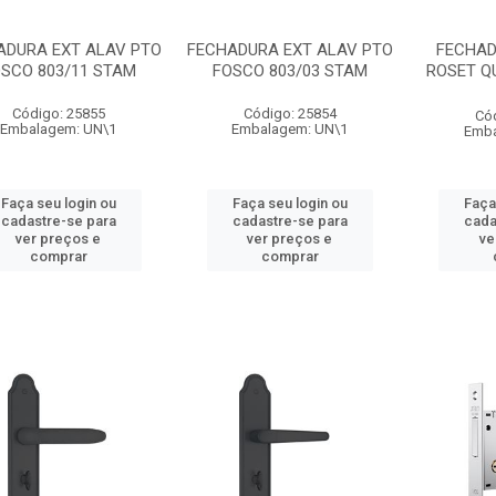
ADURA EXT ALAV PTO
FECHADURA EXT ALAV PTO
FECHAD
SCO 803/11 STAM
FOSCO 803/03 STAM
ROSET QU
Código: 25855
Código: 25854
Có
Embalagem: UN\1
Embalagem: UN\1
Emba
Faça seu login ou
Faça seu login ou
Faça
cadastre-se para
cadastre-se para
cada
ver preços e
ver preços e
ve
comprar
comprar