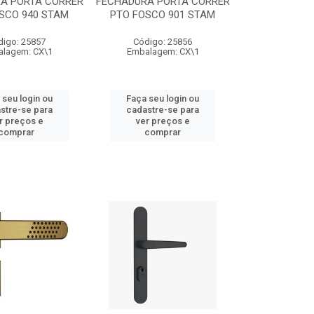
A PORTA CORRER
FECHADURA PORTA CORRER
SCO 940 STAM
PTO FOSCO 901 STAM
digo: 25857
Código: 25856
lagem: CX\1
Embalagem: CX\1
 seu login ou
Faça seu login ou
stre-se para
cadastre-se para
r preços e
ver preços e
comprar
comprar