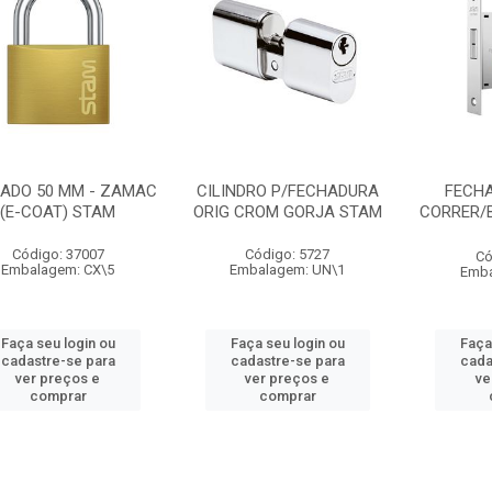
ADO 50 MM - ZAMAC
CILINDRO P/FECHADURA
FECH
(E-COAT) STAM
ORIG CROM GORJA STAM
CORRER/B
Código: 37007
Código: 5727
Có
Embalagem: CX\5
Embalagem: UN\1
Emba
Faça seu login ou
Faça seu login ou
Faça
cadastre-se para
cadastre-se para
cada
ver preços e
ver preços e
ve
comprar
comprar