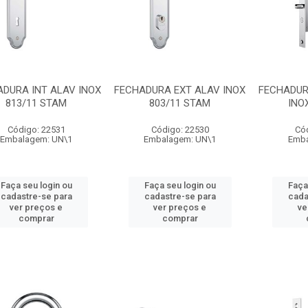
DURA INT ALAV INOX
FECHADURA EXT ALAV INOX
FECHADUR
813/11 STAM
803/11 STAM
INO
Código: 22531
Código: 22530
Có
Embalagem: UN\1
Embalagem: UN\1
Emba
Faça seu login ou
Faça seu login ou
Faça
cadastre-se para
cadastre-se para
cada
ver preços e
ver preços e
ve
comprar
comprar