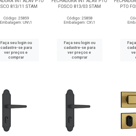
ADURA INT ALAV PTO
FECHADURA INT ALAV PTO
FECHADUR
SCO 813/11 STAM
FOSCO 813/03 STAM
PTO FO
Código: 25859
Código: 25858
Có
Embalagem: UN\1
Embalagem: CX\1
Emba
Faça seu login ou
Faça seu login ou
Faça
cadastre-se para
cadastre-se para
cada
ver preços e
ver preços e
ve
comprar
comprar