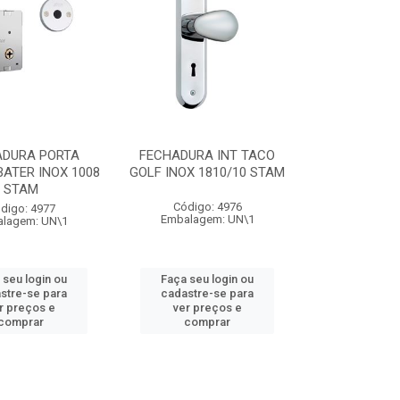
ADURA PORTA
FECHADURA INT TACO
ATER INOX 1008
GOLF INOX 1810/10 STAM
STAM
Código: 4976
digo: 4977
Embalagem: UN\1
lagem: UN\1
 seu login ou
Faça seu login ou
stre-se para
cadastre-se para
r preços e
ver preços e
comprar
comprar