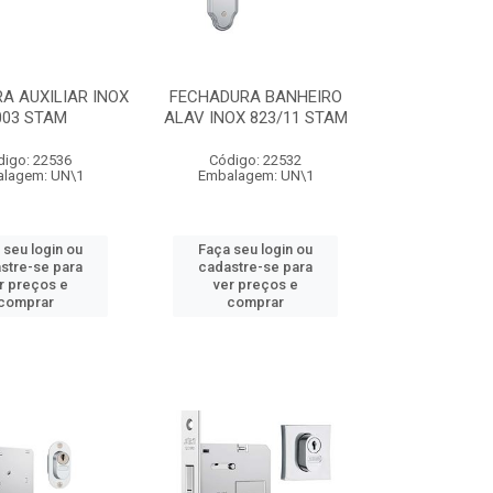
A AUXILIAR INOX
FECHADURA BANHEIRO
003 STAM
ALAV INOX 823/11 STAM
digo: 22536
Código: 22532
lagem: UN\1
Embalagem: UN\1
 seu login ou
Faça seu login ou
stre-se para
cadastre-se para
r preços e
ver preços e
comprar
comprar