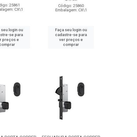
digo: 25861
Código: 25860
lagem: CX\1
Embalagem: CX\1
 seu login ou
Faça seu login ou
stre-se para
cadastre-se para
r preços e
ver preços e
comprar
comprar