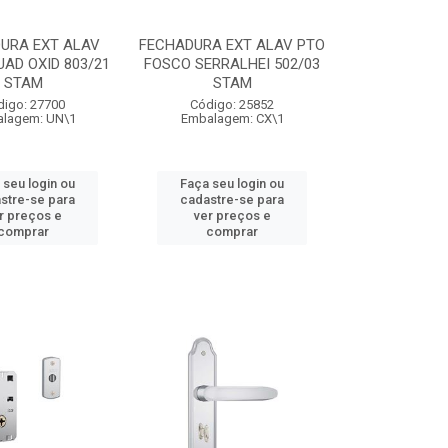
URA EXT ALAV
FECHADURA EXT ALAV PTO
AD OXID 803/21
FOSCO SERRALHEI 502/03
STAM
STAM
digo: 27700
Código: 25852
lagem: UN\1
Embalagem: CX\1
 seu login ou
Faça seu login ou
stre-se para
cadastre-se para
r preços e
ver preços e
comprar
comprar