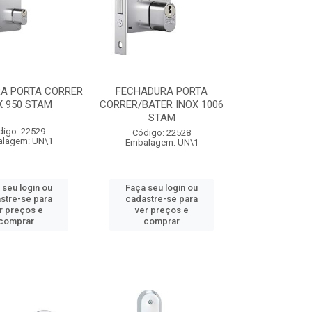
A PORTA CORRER
FECHADURA PORTA
X 950 STAM
CORRER/BATER INOX 1006
STAM
digo: 22529
Código: 22528
lagem: UN\1
Embalagem: UN\1
 seu login ou
Faça seu login ou
stre-se para
cadastre-se para
r preços e
ver preços e
comprar
comprar