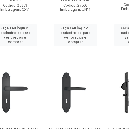
Có
Código: 25853
Código: 27503
Emba
Embalagem: CX\1
Embalagem: UN\1
Faça seu login ou
Faça seu login ou
Faça
cadastre-se para
cadastre-se para
cada
ver preços e
ver preços e
ve
comprar
comprar