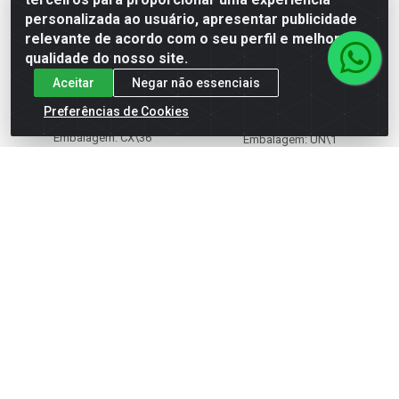
personalizada ao usuário, apresentar publicidade
relevante de acordo com o seu perfil e melhorar a
qualidade do nosso site.
CONDULETE TAMPA 1
CONDULETE TAMPA 2
Aceitar
Negar não essenciais
POSTO 3/4 RJ TRAMONTINA
POSTOS 3/4 RJ
TRAMONTINA
Preferências de Cookies
Código: 29376
Código: 29377
Embalagem: CX\36
Embalagem: UN\1
Faça seu login ou
Faça seu login ou
cadastre-se para
cadastre-se para
ver preços e
ver preços e
comprar
comprar