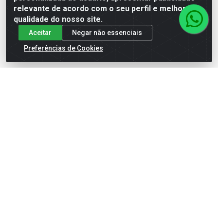
ver preços e
ver preços e
relevante de acordo com o seu perfil e melhorar a
comprar
comprar
qualidade do nosso site.
Aceitar
Negar não essenciais
Preferências de Cookies
IVERMECTINA INJ 1% 050ML
SUPL VITAM SERINGA
VANSIL
EVOLUTION MO 2X40G EQN
VANSIL
Código: 11734
Código: 11733
Embalagem: UN\1
Embalagem: CX\1