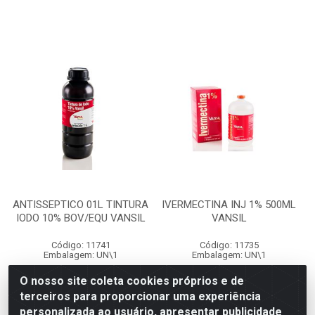
ANTISSEPTICO 01L TINTURA
IVERMECTINA INJ 1% 500ML
IODO 10% BOV/EQU VANSIL
VANSIL
Código: 11741
Código: 11735
Embalagem: UN\1
Embalagem: UN\1
O nosso site coleta cookies próprios e de
terceiros para proporcionar uma experiência
Faça seu login ou
Faça seu login ou
personalizada ao usuário, apresentar publicidade
cadastre-se para
cadastre-se para