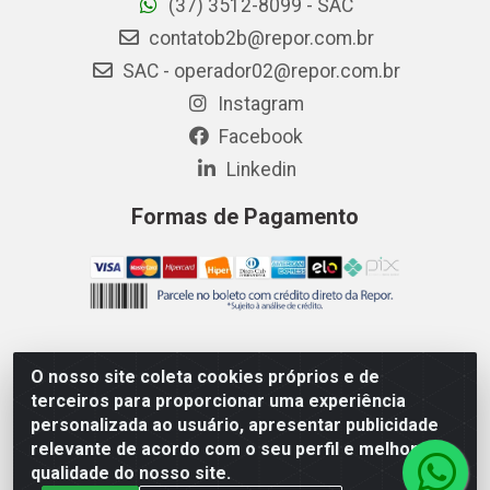
(37) 3512-8099 - SAC
contatob2b@repor.com.br
SAC - operador02@repor.com.br
Instagram
Facebook
Linkedin
Formas de Pagamento
O nosso site coleta cookies próprios e de
AMEV IMPORTADORA E DISTRIBUIDORA LTDA - Rodovia
terceiros para proporcionar uma experiência
MG-050 km 136 S/N - Cacôco de Cima, Divinópolis/MG -
personalizada ao usuário, apresentar publicidade
CEP 35.500-970 – CNPJ 41.747.346/0001-35
relevante de acordo com o seu perfil e melhorar a
qualidade do nosso site.